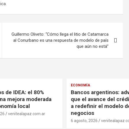
ica.
Guillermo Oliveto: “Cómo llega el litio de Catamarca
al Conurbano es una respuesta de modelo de país
que aún no está”
ECONOMÍA
os de IDEA: el 80%
Bancos argentinos: adv
una mejora moderada
que el avance del crédi
onomía local
a redefinir el modelo d
negocios
026
venitealapaz.com.ar
6 agosto, 2026
venitealapaz.c