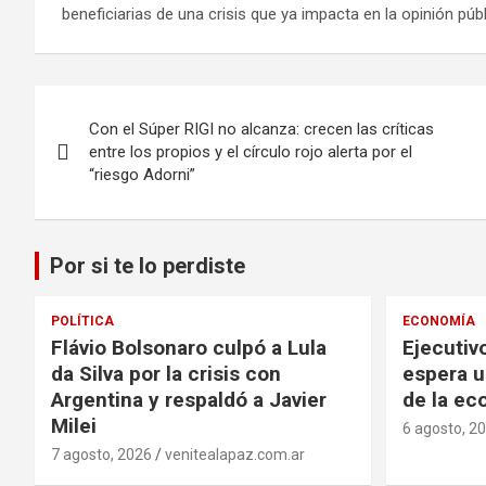
beneficiarias de una crisis que ya impacta en la opinión públ
Navegación
Con el Súper RIGI no alcanza: crecen las críticas
de
entre los propios y el círculo rojo alerta por el
“riesgo Adorni”
entradas
Por si te lo perdiste
POLÍTICA
ECONOMÍA
Flávio Bolsonaro culpó a Lula
Ejecutiv
da Silva por la crisis con
espera 
Argentina y respaldó a Javier
de la ec
Milei
6 agosto, 2
7 agosto, 2026
venitealapaz.com.ar