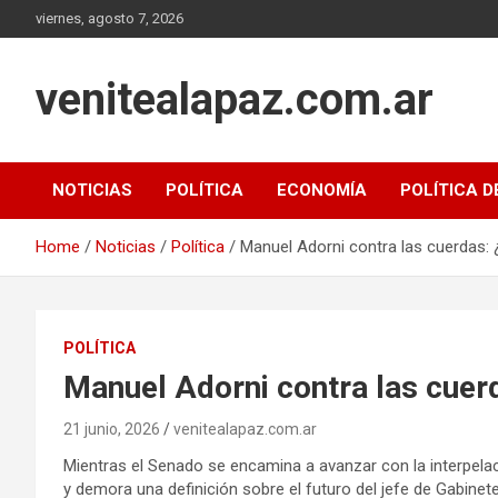
Skip
viernes, agosto 7, 2026
to
content
venitealapaz.com.ar
NOTICIAS
POLÍTICA
ECONOMÍA
POLÍTICA D
Home
Noticias
Política
Manuel Adorni contra las cuerdas: 
POLÍTICA
Manuel Adorni contra las cuer
21 junio, 2026
venitealapaz.com.ar
Mientras el Senado se encamina a avanzar con la interpela
y demora una definición sobre el futuro del jefe de Gabinete