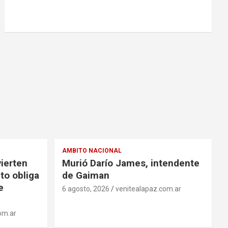
AMBITO NACIONAL
ierten
Murió Darío James, intendente
to obliga
de Gaiman
e
6 agosto, 2026
venitealapaz.com.ar
om.ar