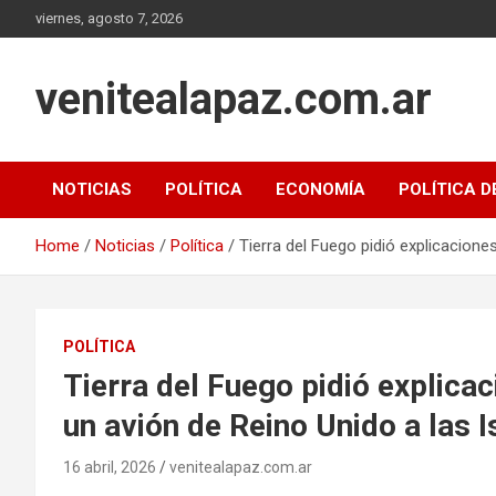
Skip
viernes, agosto 7, 2026
to
content
venitealapaz.com.ar
NOTICIAS
POLÍTICA
ECONOMÍA
POLÍTICA D
Home
Noticias
Política
Tierra del Fuego pidió explicacione
POLÍTICA
Tierra del Fuego pidió explica
un avión de Reino Unido a las 
16 abril, 2026
venitealapaz.com.ar