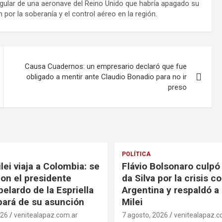
egular de una aeronave del Reino Unido que habría apagado su
por la soberanía y el control aéreo en la región.
Causa Cuadernos: un empresario declaró que fue
obligado a mentir ante Claudio Bonadio para no ir
preso
POLÍTICA
lei viaja a Colombia: se
Flávio Bolsonaro culpó 
con el presidente
da Silva por la crisis c
elardo de la Espriella
Argentina y respaldó a 
ipará de su asunción
Milei
026
venitealapaz.com.ar
7 agosto, 2026
venitealapaz.c