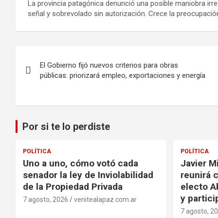
La provincia patagónica denunció una posible maniobra irr
señal y sobrevolado sin autorización. Crece la preocupación 
Navegación
El Gobierno fijó nuevos criterios para obras
de
públicas: priorizará empleo, exportaciones y energía
entradas
Por si te lo perdiste
POLÍTICA
POLÍTICA
Uno a uno, cómo votó cada
Javier Mi
senador la ley de Inviolabilidad
reunirá 
de la Propiedad Privada
electo Ab
y partic
7 agosto, 2026
venitealapaz.com.ar
7 agosto, 2