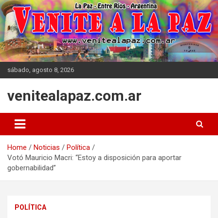
Skip
to
content
sábado, agosto 8, 2026
venitealapaz.com.ar
Home
Noticias
Política
Votó Mauricio Macri: “Estoy a disposición para aportar
gobernabilidad”
POLÍTICA