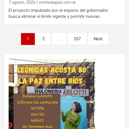
7 agosto, 2026
venitealapaz.com.ar
El proyecto impulsado por el espacio del gobernador
busca eliminar el límite vigente y permitir nuevas…
Paginación
1
2
…
357
Next
de
entradas