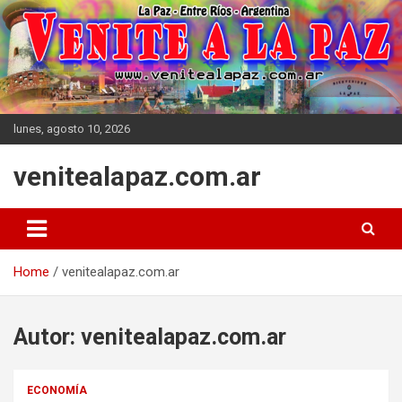
Skip
to
content
lunes, agosto 10, 2026
venitealapaz.com.ar
Home
venitealapaz.com.ar
Autor:
venitealapaz.com.ar
ECONOMÍA