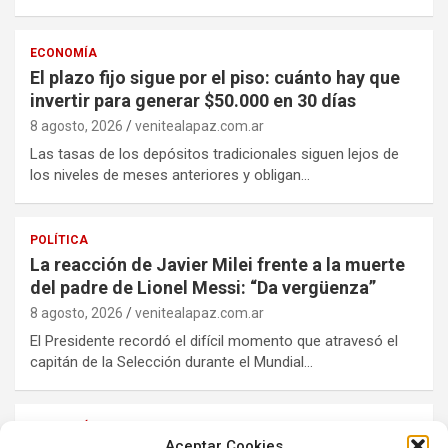
ECONOMÍA
El plazo fijo sigue por el piso: cuánto hay que
invertir para generar $50.000 en 30 días
8 agosto, 2026
venitealapaz.com.ar
Las tasas de los depósitos tradicionales siguen lejos de
los niveles de meses anteriores y obligan…
POLÍTICA
La reacción de Javier Milei frente a la muerte
del padre de Lionel Messi: “Da vergüenza”
8 agosto, 2026
venitealapaz.com.ar
El Presidente recordó el difícil momento que atravesó el
capitán de la Selección durante el Mundial…
ECONOMÍA
Aceptar Cookies