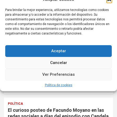
Los precios de la carne vacuna dieron un
respiro en julio pero acumularon subas de más
Para brindar la mejor experiencia, utilizamos tecnologías como cookies
del 50% en un año
para almacenar y/o acceder a la información del dispositivo. Su
consentimiento para estas tecnologías nos permitirá procesar datos
8 agosto, 2026
venitealapaz.com.ar
como el comportamiento de navegación o los identificadores únicos en
En el AMBA los valores disminuyeron, pero otras
este sitio. No dar su consentimiento o retirarlo podría afectar
provincias evidenciaron aumentos respecto a junio. Los
negativamente a ciertas características y funciones.
datos…
Aceptar
ECONOMÍA
Inflación: analistas esperan un dato cercano al
Cancelar
2% pese al salto de CABA
8 agosto, 2026
venitealapaz.com.ar
Ver Preferencias
El IPC porteño trepó al 2,9% en julio, impulsado por
Política de cookies
servicios y factores estacionales. Los analistas…
POLÍTICA
El curioso posteo de Facundo Moyano en las
redes sociales a días del episodio con Candela