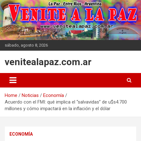
Skip
to
content
sábado, agosto 8, 2026
venitealapaz.com.ar
Home
Noticias
Economía
Acuerdo con el FMI: qué implica el “salvavidas” de u$s4.700
millones y cómo impactará en la inflación y el dólar
ECONOMÍA