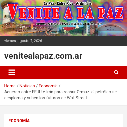
Skip
to
content
viernes, agosto 7, 2026
venitealapaz.com.ar
Home
Noticias
Economía
Acuerdo entre EEUU e Irán para reabrir Ormuz: el petróleo se
desploma y suben los futuros de Wall Street
ECONOMÍA