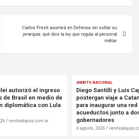
Carlos Presti asumirá en Defensa sin soltar su
jerarquía: qué dice la ley que regula al personal
militar
AMBITO NACIONAL
lei autorizó el ingreso
Diego Santilli y Luis C
s de Brasil en medio de
postergan viaje a Cat
ón diplomática con Lula
para inaugurar una red
acueductos junto a do
gobernadores
026
venitealapaz.com.ar
6 agosto, 2026
venitealapaz.c