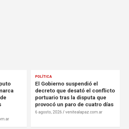
POLÍTICA
aputo
El Gobierno suspendió el
amarca
decreto que desató el conflicto
 de
portuario tras la disputa que
s
provocó un paro de cuatro días
6 agosto, 2026
venitealapaz.com.ar
om.ar