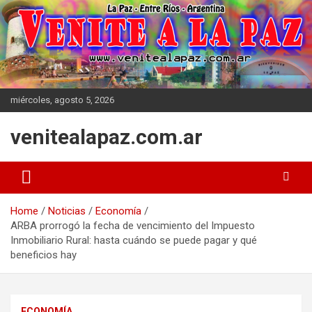
Skip
to
content
miércoles, agosto 5, 2026
venitealapaz.com.ar
Home
Noticias
Economía
ARBA prorrogó la fecha de vencimiento del Impuesto
Inmobiliario Rural: hasta cuándo se puede pagar y qué
beneficios hay
ECONOMÍA