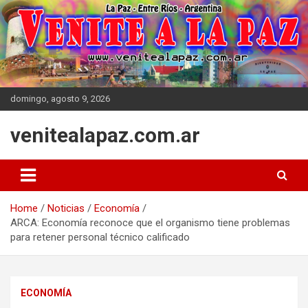
Skip
to
content
domingo, agosto 9, 2026
venitealapaz.com.ar
Home
Noticias
Economía
ARCA: Economía reconoce que el organismo tiene problemas
para retener personal técnico calificado
ECONOMÍA