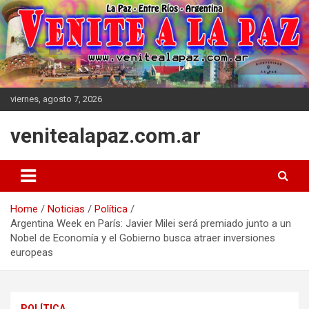
Skip
to
content
viernes, agosto 7, 2026
venitealapaz.com.ar
Home
Noticias
Política
Argentina Week en París: Javier Milei será premiado junto a un
Nobel de Economía y el Gobierno busca atraer inversiones
europeas
POLÍTICA