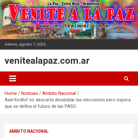
Skip
to
content
viernes, agosto 7, 2026
venitealapaz.com.ar
Home
Noticias
Ambito Nacional
Axel Kicillof no descarta desdoblar las elecciones pero espera
que se defina el futuro de las PASO
AMBITO NACIONAL