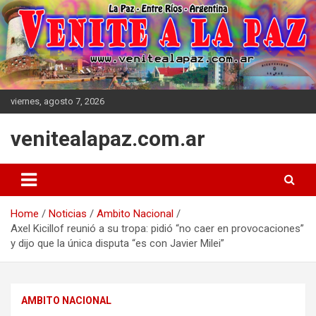
Skip
to
content
viernes, agosto 7, 2026
venitealapaz.com.ar
Home
Noticias
Ambito Nacional
Axel Kicillof reunió a su tropa: pidió “no caer en provocaciones”
y dijo que la única disputa “es con Javier Milei”
AMBITO NACIONAL