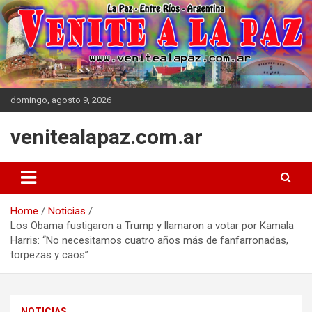
Skip
to
content
domingo, agosto 9, 2026
venitealapaz.com.ar
Home
Noticias
Los Obama fustigaron a Trump y llamaron a votar por Kamala
Harris: “No necesitamos cuatro años más de fanfarronadas,
torpezas y caos”
NOTICIAS