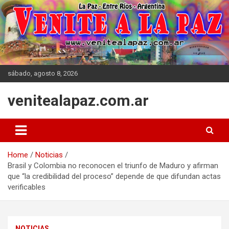
Skip
to
content
sábado, agosto 8, 2026
venitealapaz.com.ar
Home
Noticias
Brasil y Colombia no reconocen el triunfo de Maduro y afirman
que “la credibilidad del proceso” depende de que difundan actas
verificables
NOTICIAS