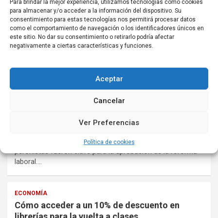
gobernadores del Norte Grande
Para brindar la mejor experiencia, utilizamos tecnologías como cookies
para almacenar y/o acceder a la información del dispositivo. Su
20 febrero, 2026
venitealapaz.com.ar
consentimiento para estas tecnologías nos permitirá procesar datos
Los presidentes de las Uniones Industriales se reunieron
como el comportamiento de navegación o los identificadores únicos en
este sitio. No dar su consentimiento o retirarlo podría afectar
en Tucumán. “Enfrentamos un escenario de incertidumbre
negativamente a ciertas características y funciones.
creciente…
Aceptar
AMBITO NACIONAL
Javier Milei y los gobernadores ratificaron su
Cancelar
luna de miel con una holgada victoria
legislativa
Ver Preferencias
20 febrero, 2026
venitealapaz.com.ar
Jefes provinciales radicales, provincialistas y hasta
Política de cookies
peronistas fueron clave para la aprobación de la reforma
laboral.…
ECONOMÍA
Cómo acceder a un 10% de descuento en
librerías para la vuelta a clases