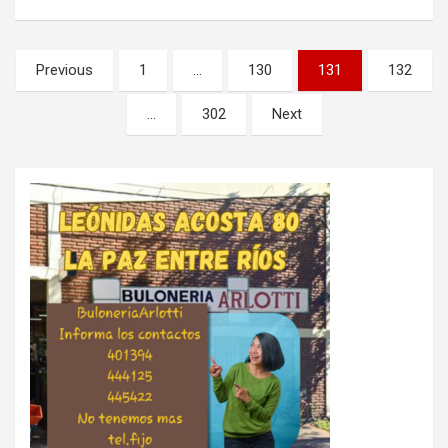
Paginación
Previous
1
…
130
131
132
de
…
302
Next
entradas