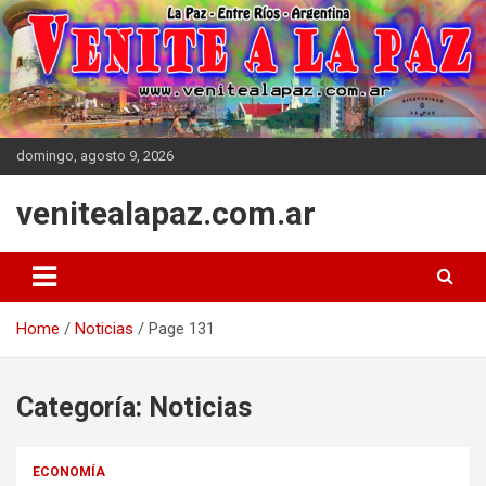
Skip
to
content
domingo, agosto 9, 2026
venitealapaz.com.ar
Home
Noticias
Page 131
Categoría:
Noticias
ECONOMÍA