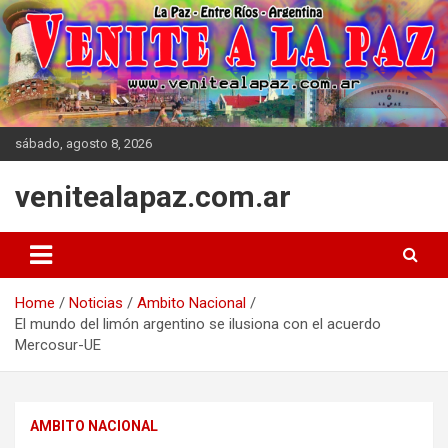
Skip
to
content
sábado, agosto 8, 2026
venitealapaz.com.ar
Home
Noticias
Ambito Nacional
El mundo del limón argentino se ilusiona con el acuerdo
Mercosur-UE
AMBITO NACIONAL