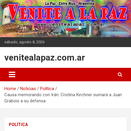
Skip
to
content
sábado, agosto 8, 2026
venitealapaz.com.ar
Home
Noticias
Política
Causa memorando con Irán: Cristina Kirchner sumará a Juan
Grabois a su defensa
POLÍTICA