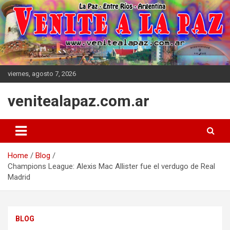
Skip
to
content
viernes, agosto 7, 2026
venitealapaz.com.ar
Home
Blog
Champions League: Alexis Mac Allister fue el verdugo de Real
Madrid
BLOG