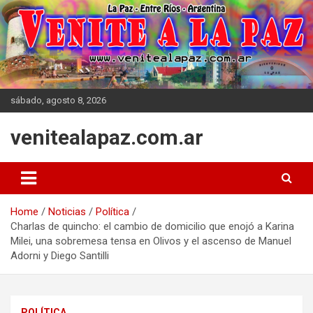
Skip
to
content
sábado, agosto 8, 2026
venitealapaz.com.ar
Home
Noticias
Política
Charlas de quincho: el cambio de domicilio que enojó a Karina
Milei, una sobremesa tensa en Olivos y el ascenso de Manuel
Adorni y Diego Santilli
POLÍTICA