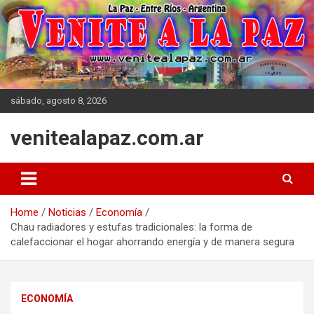
Skip
to
content
sábado, agosto 8, 2026
venitealapaz.com.ar
Home
Noticias
Economía
Chau radiadores y estufas tradicionales: la forma de
calefaccionar el hogar ahorrando energía y de manera segura
ECONOMÍA