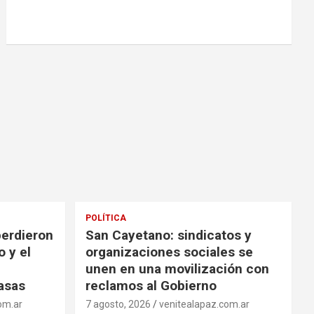
POLÍTICA
perdieron
San Cayetano: sindicatos y
o y el
organizaciones sociales se
unen en una movilización con
tasas
reclamos al Gobierno
om.ar
7 agosto, 2026
venitealapaz.com.ar