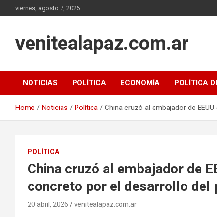
Skip
viernes, agosto 7, 2026
to
content
venitealapaz.com.ar
NOTICIAS
POLÍTICA
ECONOMÍA
POLÍTICA D
Home
Noticias
Política
China cruzó al embajador de EEUU e
POLÍTICA
China cruzó al embajador de E
concreto por el desarrollo del 
20 abril, 2026
venitealapaz.com.ar