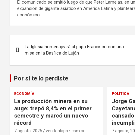
El comunicado se emitió luego de que Peter Lamelas, en una 
expansión de gigante asiático en América Latina y plantear
económico.
Navegación
La Iglesia homenajeará al papa Francisco con una
de
misa en la Basílica de Luján
entradas
Por si te lo perdiste
ECONOMÍA
POLÍTICA
La producción minera en su
Jorge Ga
auge: trepó 8,4% en el primer
Cayetano
semestre y marcó un nuevo
cansado
récord
incumpli
7 agosto, 2026
venitealapaz.com.ar
7 agosto, 2