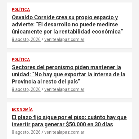
s
POLÍTICA
Osvaldo Cornide crea su propio espacio y
advierte: “El desarrollo no puede medirse
únicamente por la rentabilidad económica”
8 agosto, 2026
venitealapaz.com.ar
POLÍTICA
Sectores del peronismo piden mantener la
unidad: “No hay que exportar la interna de la
Provincia al resto del país”
8 agosto, 2026
venitealapaz.com.ar
ECONOMÍA
El plazo fijo sigue por el piso: cuánto hay que
invertir para generar $50.000 en 30 días
8 agosto, 2026
venitealapaz.com.ar