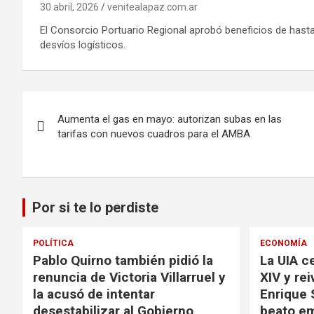
30 abril, 2026
venitealapaz.com.ar
El Consorcio Portuario Regional aprobó beneficios de hast
desvíos logísticos.
Navegación
Aumenta el gas en mayo: autorizan subas en las
de
tarifas con nuevos cuadros para el AMBA
entradas
Por si te lo perdiste
POLÍTICA
ECONOMÍA
Pablo Quirno también pidió la
La UIA ce
renuncia de Victoria Villarruel y
XIV y rei
la acusó de intentar
Enrique 
desestabilizar al Gobierno
beato em