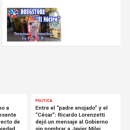
POLÍTICA
bo a
Entre el “padre enojado” y el
resente
“César”: Ricardo Lorenzetti
yecto de
dejó un mensaje al Gobierno
opiedad
sin nombrar a Javier Milei