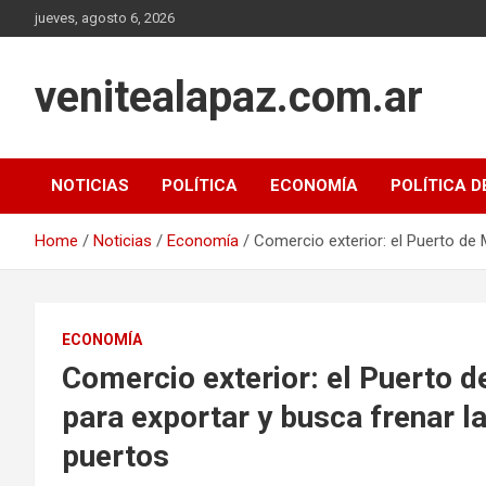
Skip
jueves, agosto 6, 2026
to
content
venitealapaz.com.ar
NOTICIAS
POLÍTICA
ECONOMÍA
POLÍTICA D
Home
Noticias
Economía
Comercio exterior: el Puerto de 
ECONOMÍA
Comercio exterior: el Puerto d
para exportar y busca frenar la
puertos