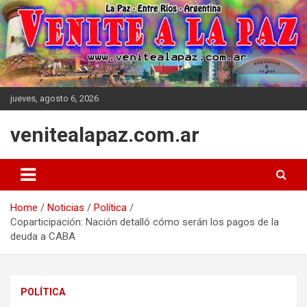
Skip
to
content
jueves, agosto 6, 2026
venitealapaz.com.ar
Home
Noticias
Política
Coparticipación: Nación detalló cómo serán los pagos de la
deuda a CABA
POLÍTICA