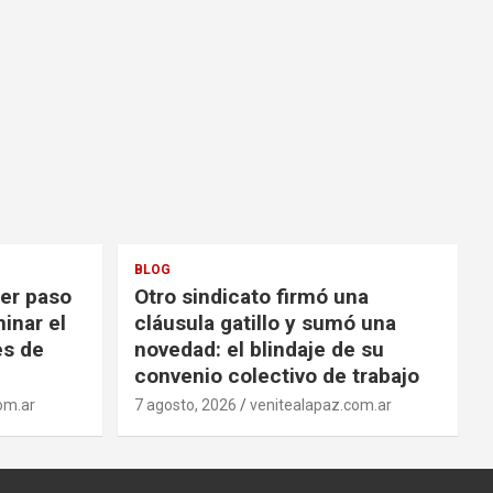
BLOG
mer paso
Otro sindicato firmó una
inar el
cláusula gatillo y sumó una
es de
novedad: el blindaje de su
convenio colectivo de trabajo
om.ar
7 agosto, 2026
venitealapaz.com.ar