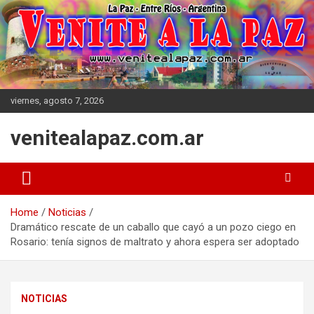
Skip
to
content
viernes, agosto 7, 2026
venitealapaz.com.ar
Home
Noticias
Dramático rescate de un caballo que cayó a un pozo ciego en
Rosario: tenía signos de maltrato y ahora espera ser adoptado
NOTICIAS