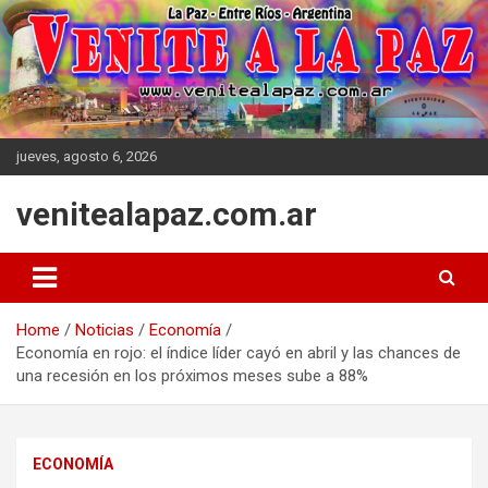
Skip
to
content
jueves, agosto 6, 2026
venitealapaz.com.ar
Home
Noticias
Economía
Economía en rojo: el índice líder cayó en abril y las chances de
una recesión en los próximos meses sube a 88%
ECONOMÍA