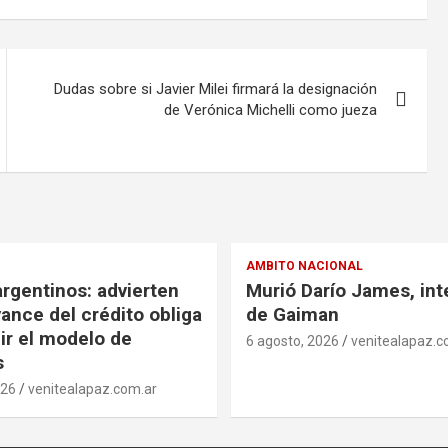
Dudas sobre si Javier Milei firmará la designación
de Verónica Michelli como jueza
AMBITO NACIONAL
rgentinos: advierten
Murió Darío James, in
vance del crédito obliga
de Gaiman
nir el modelo de
6 agosto, 2026
venitealapaz.c
s
026
venitealapaz.com.ar