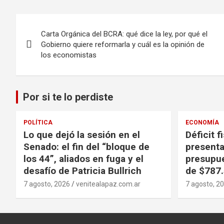
Navegación
Carta Orgánica del BCRA: qué dice la ley, por qué el
de
Gobierno quiere reformarla y cuál es la opinión de
los economistas
entradas
Por si te lo perdiste
POLÍTICA
ECONOMÍA
Lo que dejó la sesión en el
Déficit f
Senado: el fin del “bloque de
presenta
los 44”, aliados en fuga y el
presupue
desafío de Patricia Bullrich
de $787.
7 agosto, 2026
venitealapaz.com.ar
7 agosto, 2