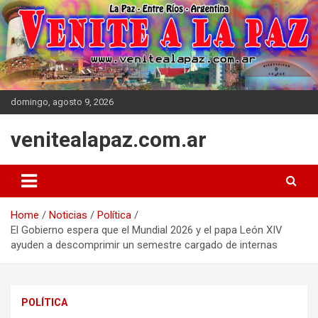
Skip
to
content
domingo, agosto 9, 2026
venitealapaz.com.ar
Home
Noticias
Política
El Gobierno espera que el Mundial 2026 y el papa León XIV
ayuden a descomprimir un semestre cargado de internas
POLÍTICA