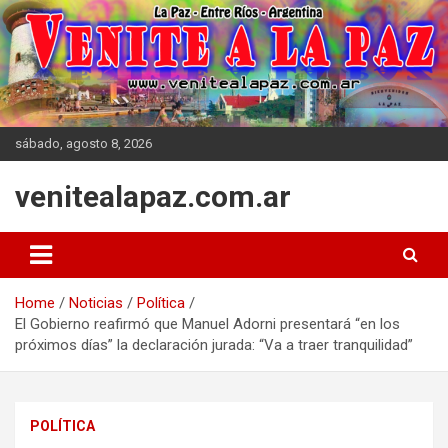
Skip
to
content
sábado, agosto 8, 2026
venitealapaz.com.ar
Home
Noticias
Política
El Gobierno reafirmó que Manuel Adorni presentará “en los
próximos días” la declaración jurada: “Va a traer tranquilidad”
POLÍTICA