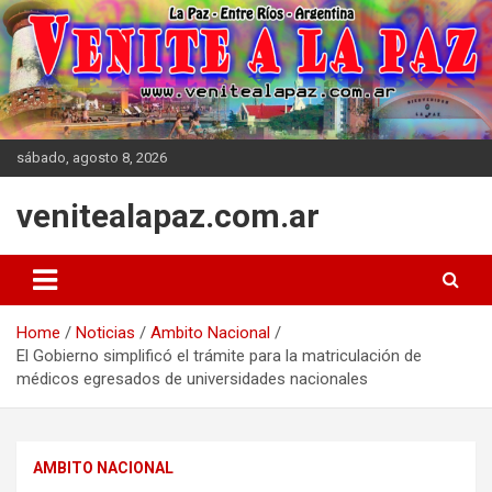
Skip
to
content
sábado, agosto 8, 2026
venitealapaz.com.ar
Home
Noticias
Ambito Nacional
El Gobierno simplificó el trámite para la matriculación de
médicos egresados de universidades nacionales
AMBITO NACIONAL