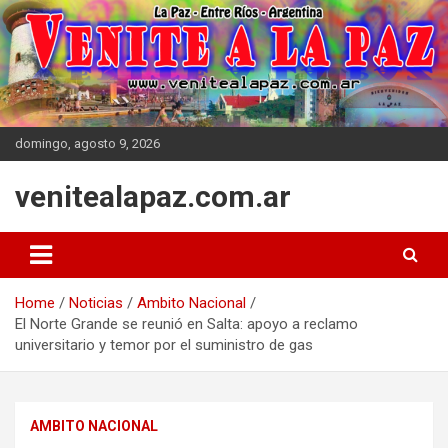
Skip
to
content
domingo, agosto 9, 2026
venitealapaz.com.ar
Home
Noticias
Ambito Nacional
El Norte Grande se reunió en Salta: apoyo a reclamo
universitario y temor por el suministro de gas
AMBITO NACIONAL