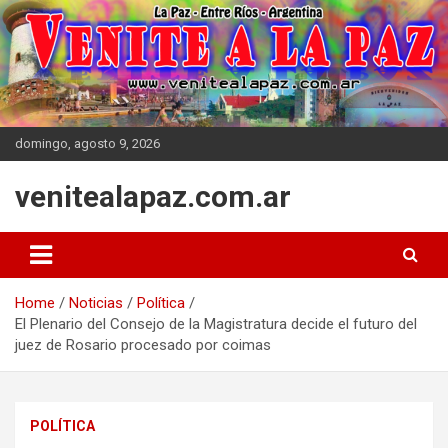
Skip
to
content
domingo, agosto 9, 2026
venitealapaz.com.ar
Home
Noticias
Política
El Plenario del Consejo de la Magistratura decide el futuro del
juez de Rosario procesado por coimas
POLÍTICA