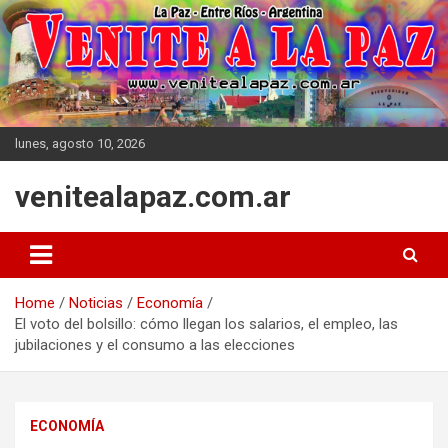
Skip
to
content
lunes, agosto 10, 2026
venitealapaz.com.ar
Home
Noticias
Economía
El voto del bolsillo: cómo llegan los salarios, el empleo, las
jubilaciones y el consumo a las elecciones
ECONOMÍA