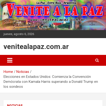
Skip
to
content
jueves, agosto 6, 2026
venitealapaz.com.ar
Home
Noticias
Elecciones en Estados Unidos: Comienza la Convención
Demócrata con Kamala Harris superando a Donald Trump en
los sondeos
NOTICIAS