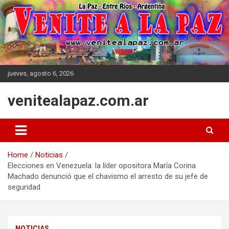
Skip
to
content
jueves, agosto 6, 2026
venitealapaz.com.ar
Home
Noticias
Elecciones en Venezuela: la líder opositora María Corina
Machado denunció que el chavismo el arresto de su jefe de
seguridad
NOTICIAS