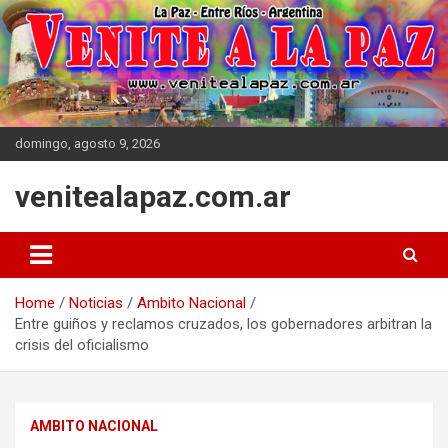
Skip
to
content
domingo, agosto 9, 2026
venitealapaz.com.ar
Home
Noticias
Ambito Nacional
Entre guiños y reclamos cruzados, los gobernadores arbitran la
crisis del oficialismo
AMBITO NACIONAL