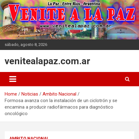
Skip
to
content
sábado, agosto 8, 2026
venitealapaz.com.ar
Home
Noticias
Ambito Nacional
Formosa avanza con la instalación de un ciclotrón y se
encamina a producir radiofármacos para diagnóstico
oncológico
AMBITO NACIONAL