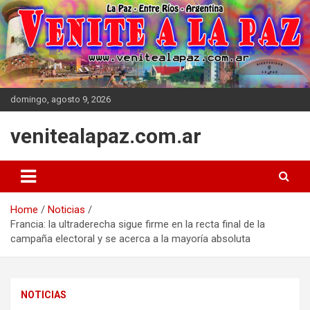
Skip
to
content
domingo, agosto 9, 2026
venitealapaz.com.ar
Home
Noticias
Francia: la ultraderecha sigue firme en la recta final de la
campaña electoral y se acerca a la mayoría absoluta
NOTICIAS