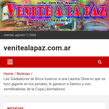
Skip
to
content
viernes, agosto 7, 2026
venitealapaz.com.ar
Home
Noticias
Las Gladiadoras de Boca tuvieron a una Laurina Oliveros que se
hizo gigante en los penales, le ganaron a Santos y son
semifinalistas de la Copa Libertadores
NOTICIAS