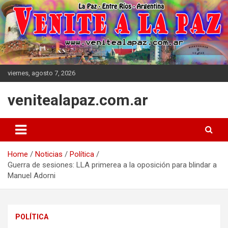
Skip
to
content
viernes, agosto 7, 2026
venitealapaz.com.ar
Home
Noticias
Política
Guerra de sesiones: LLA primerea a la oposición para blindar a
Manuel Adorni
POLÍTICA