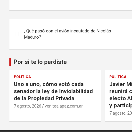
Navegación
¿Qué pasó con el avión incautado de Nicolás
de
Maduro?
entradas
Por si te lo perdiste
POLÍTICA
POLÍTICA
Uno a uno, cómo votó cada
Javier Mi
senador la ley de Inviolabilidad
reunirá 
de la Propiedad Privada
electo Ab
y partic
7 agosto, 2026
venitealapaz.com.ar
7 agosto, 2