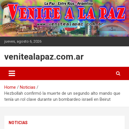
Skip
to
content
jueves, agosto 6, 2026
venitealapaz.com.ar
Home
Noticias
Hezbollah confirmó la muerte de un segundo alto mando que
tenía un rol clave durante un bombardeo israelí en Beirut
NOTICIAS