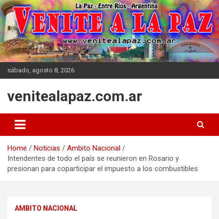
Skip
to
content
sábado, agosto 8, 2026
venitealapaz.com.ar
Home
Noticias
Ambito Nacional
Intendentes de todo el país se reunieron en Rosario y
presionan para coparticipar el impuesto a los combustibles
AMBITO NACIONAL