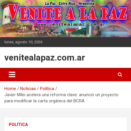
Skip
to
content
lunes, agosto 10, 2026
venitealapaz.com.ar
Home
Noticias
Política
Javier Milei acelera una reforma clave: anunció un proyecto
para modificar la carta orgánica del BCRA
POLÍTICA