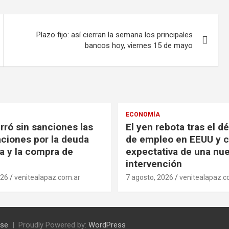
Plazo fijo: así cierran la semana los principales
bancos hoy, viernes 15 de mayo
ECONOMÍA
rró sin sanciones las
El yen rebota tras el dé
aciones por la deuda
de empleo en EEUU y c
ia y la compra de
expectativa de una nu
intervención
026
venitealapaz.com.ar
7 agosto, 2026
venitealapaz.c
se
Proudly Powered by:
WordPress