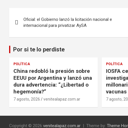
Navegación
Oficial: el Gobierno lanzó la licitación nacional e
de
internacional para privatizar AySA
entradas
Por si te lo perdiste
POLÍTICA
POLÍTICA
China redobló la presión sobre
IOSFA ce
EEUU por Argentina y lanzó una
investig
dura advertencia: “¿Libertad o
millonar
hegemonía?”
vacunas
7 agosto, 2026
venitealapaz.com.ar
7 agosto, 2
Copyright © 2026
venitealapaz.com.ar
Theme by:
Theme Hor