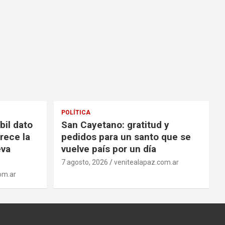
POLÍTICA
bil dato
San Cayetano: gratitud y
rece la
pedidos para un santo que se
eva
vuelve país por un día
7 agosto, 2026
venitealapaz.com.ar
om.ar