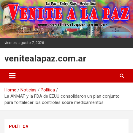
Skip
to
content
viernes, agosto 7, 2026
venitealapaz.com.ar
Home
Noticias
Política
La ANMAT y la FDA de EEUU consolidaron un plan conjunto
para fortalecer los controles sobre medicamentos
POLÍTICA