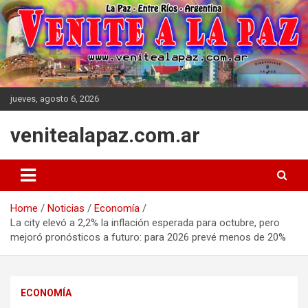
Skip
to
content
jueves, agosto 6, 2026
venitealapaz.com.ar
Home
Noticias
Economía
La city elevó a 2,2% la inflación esperada para octubre, pero
mejoró pronósticos a futuro: para 2026 prevé menos de 20%
ECONOMÍA