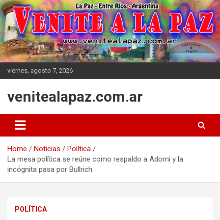
Skip
to
content
viernes, agosto 7, 2026
venitealapaz.com.ar
Home
Noticias
Política
La mesa política se reúne como respaldo a Adorni y la
incógnita pasa por Bullrich
POLÍTICA